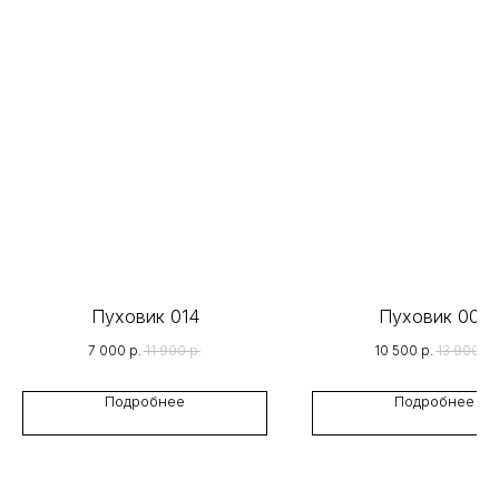
Instagram
*
thelitoutfit@gmail.com
Публичная оферта
Разработка сайта
ИП ВЛАДИМИРЦЕВА ТАТЬЯНА
ГЕННАДЬЕВНА
ИНН 781132270809
Пуховик 014
Пуховик 005
7 000
р.
11 900
р.
10 500
р.
13 900
р.
Подробнее
Подробнее